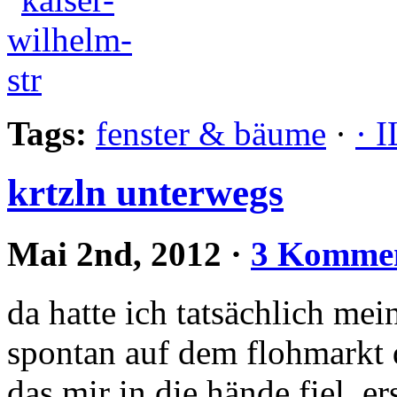
Tags:
fenster & bäume
·
· 
krtzln unterwegs
Mai 2nd, 2012
·
3 Komme
da hatte ich tatsächlich me
spontan auf dem flohmarkt d
das mir in die hände fiel. ers