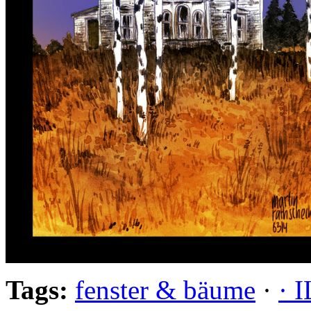
Tags:
fenster & bäume
·
· 