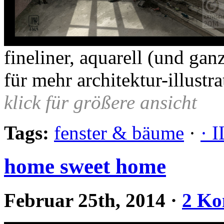
fineliner, aquarell (und ga
für mehr architektur-illustr
klick für größere ansicht
Tags:
fenster & bäume
·
· 
home sweet home
Februar 25th, 2014
·
2 Ko