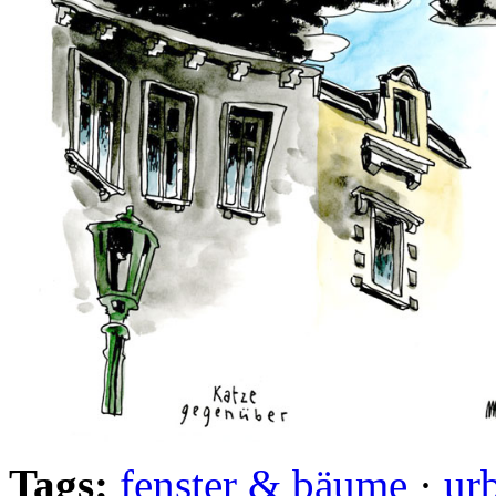
Tags:
fenster & bäume
·
ur