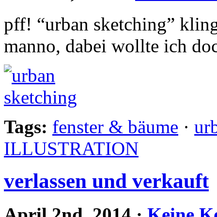
pff! “urban sketching” kling
manno, dabei wollte ich d
Tags:
fenster & bäume
·
ur
ILLUSTRATION
verlassen und verkauft
April 2nd, 2014
·
Keine K