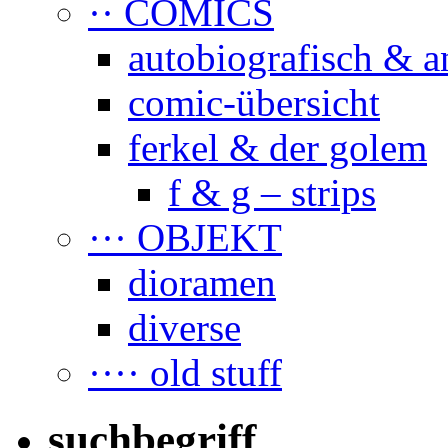
·· COMICS
autobiografisch & a
comic-übersicht
ferkel & der golem
f & g – strips
··· OBJEKT
dioramen
diverse
···· old stuff
suchbegriff