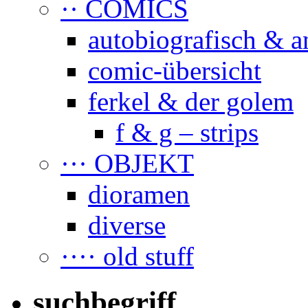
·· COMICS
autobiografisch & a
comic-übersicht
ferkel & der golem
f & g – strips
··· OBJEKT
dioramen
diverse
···· old stuff
suchbegriff