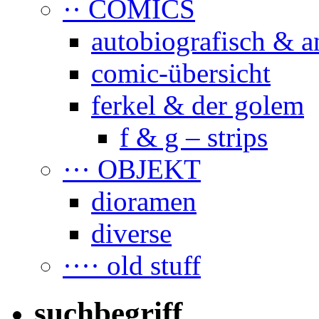
·· COMICS
autobiografisch & a
comic-übersicht
ferkel & der golem
f & g – strips
··· OBJEKT
dioramen
diverse
···· old stuff
suchbegriff