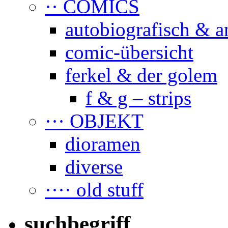
·· COMICS
autobiografisch & a
comic-übersicht
ferkel & der golem
f & g – strips
··· OBJEKT
dioramen
diverse
···· old stuff
suchbegriff