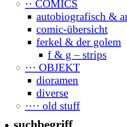
·· COMICS
autobiografisch & a
comic-übersicht
ferkel & der golem
f & g – strips
··· OBJEKT
dioramen
diverse
···· old stuff
suchbegriff