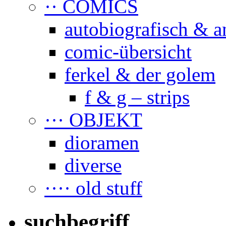
·· COMICS
autobiografisch & a
comic-übersicht
ferkel & der golem
f & g – strips
··· OBJEKT
dioramen
diverse
···· old stuff
suchbegriff