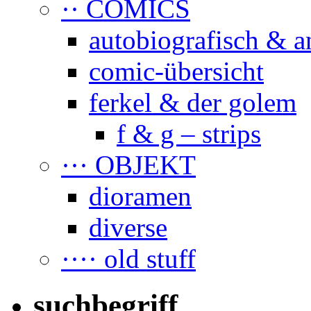
·· COMICS
autobiografisch & a
comic-übersicht
ferkel & der golem
f & g – strips
··· OBJEKT
dioramen
diverse
···· old stuff
suchbegriff