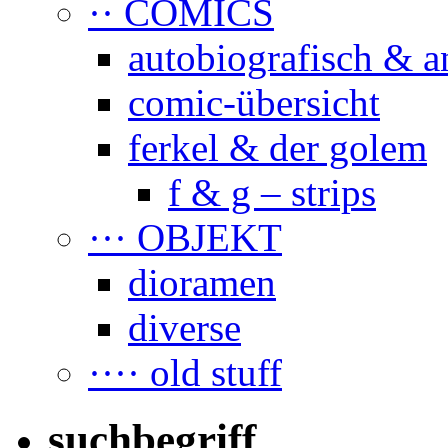
·· COMICS
autobiografisch & a
comic-übersicht
ferkel & der golem
f & g – strips
··· OBJEKT
dioramen
diverse
···· old stuff
suchbegriff