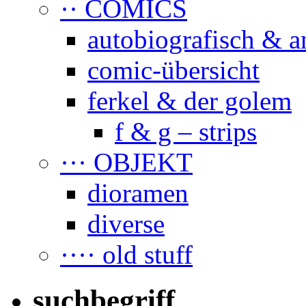
·· COMICS
autobiografisch & a
comic-übersicht
ferkel & der golem
f & g – strips
··· OBJEKT
dioramen
diverse
···· old stuff
suchbegriff