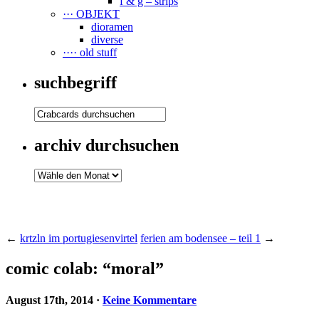
f & g – strips
··· OBJEKT
dioramen
diverse
···· old stuff
suchbegriff
archiv durchsuchen
←
krtzln im portugiesenvirtel
ferien am bodensee – teil 1
→
comic colab: “moral”
August 17th, 2014
·
Keine Kommentare