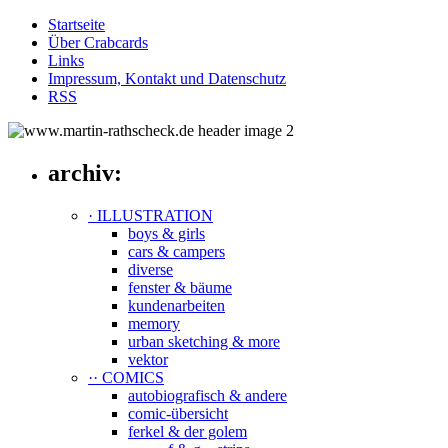
Startseite
Über Crabcards
Links
Impressum, Kontakt und Datenschutz
RSS
archiv:
· ILLUSTRATION
boys & girls
cars & campers
diverse
fenster & bäume
kundenarbeiten
memory
urban sketching & more
vektor
·· COMICS
autobiografisch & andere
comic-übersicht
ferkel & der golem