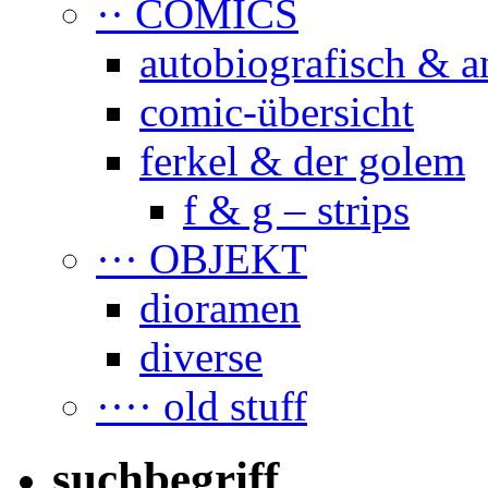
·· COMICS
autobiografisch & a
comic-übersicht
ferkel & der golem
f & g – strips
··· OBJEKT
dioramen
diverse
···· old stuff
suchbegriff