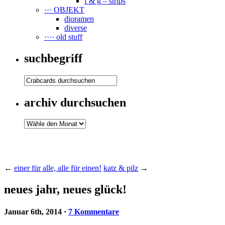
f & g – strips
··· OBJEKT
dioramen
diverse
···· old stuff
suchbegriff
archiv durchsuchen
←
einer für alle, alle für einen!
katz & pilz
→
neues jahr, neues glück!
Januar 6th, 2014
·
7 Kommentare