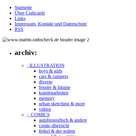
Startseite
Über Crabcards
Links
Impressum, Kontakt und Datenschutz
RSS
archiv:
· ILLUSTRATION
boys & girls
cars & campers
diverse
fenster & bäume
kundenarbeiten
memory
urban sketching & more
vektor
·· COMICS
autobiografisch & andere
comic-übersicht
ferkel & der golem