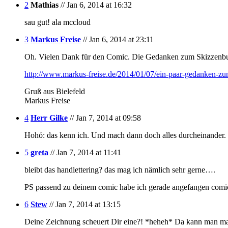
2
Mathias
// Jan 6, 2014 at 16:32
sau gut! ala mccloud
3
Markus Freise
// Jan 6, 2014 at 23:11
Oh. Vielen Dank für den Comic. Die Gedanken zum Skizzenbuch
http://www.markus-freise.de/2014/01/07/ein-paar-gedanken-zu
Gruß aus Bielefeld
Markus Freise
4
Herr Gilke
// Jan 7, 2014 at 09:58
Hohó: das kenn ich. Und mach dann doch alles durcheinander. Bi
5
greta
// Jan 7, 2014 at 11:41
bleibt das handlettering? das mag ich nämlich sehr gerne….
PS passend zu deinem comic habe ich gerade angefangen comi
6
Stew
// Jan 7, 2014 at 13:15
Deine Zeichnung scheuert Dir eine?! *heheh* Da kann man mal 