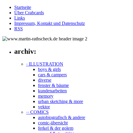
Startseite
Über Crabcards
Links
Impressum, Kontakt und Datenschutz
RSS
archiv:
· ILLUSTRATION
boys & girls
cars & campers
diverse
fenster & bäume
kundenarbeiten
memory
urban sketching & more
vektor
·· COMICS
autobiografisch & andere
comic-übersicht
ferkel & der golem