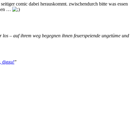
4 seitiger comic dabei herauskommt. zwischendurch bitte was essen
anden …
 vier los – auf ihrem weg begegnen ihnen feuerspeiende ungetüme und
, digga!
”