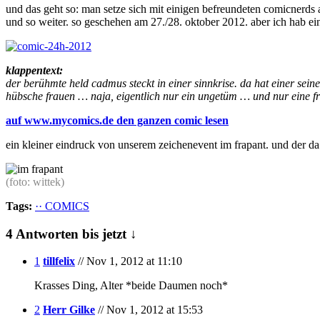
und das geht so: man setze sich mit einigen befreundeten comicnerds 
und so weiter. so geschehen am 27./28. oktober 2012. aber ich hab ei
klappentext:
der berühmte held cadmus steckt in einer sinnkrise. da hat einer sei
hübsche frauen … naja, eigentlich nur ein ungetüm … und nur eine 
auf www.mycomics.de den ganzen comic lesen
ein kleiner eindruck von unserem zeichenevent im frapant. und der da w
(foto: wittek)
Tags:
·· COMICS
4 Antworten bis jetzt ↓
1
tillfelix
// Nov 1, 2012 at 11:10
Krasses Ding, Alter *beide Daumen noch*
2
Herr Gilke
// Nov 1, 2012 at 15:53