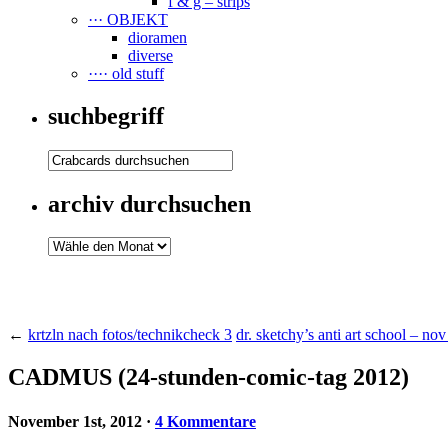
f & g – strips
··· OBJEKT
dioramen
diverse
···· old stuff
suchbegriff
archiv durchsuchen
←
krtzln nach fotos/technikcheck 3
dr. sketchy’s anti art school – no
CADMUS (24-stunden-comic-tag 2012)
November 1st, 2012
·
4 Kommentare