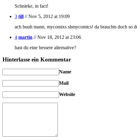
Schnieke, in fact!
3
till
// Nov 5, 2012 at 19:09
ach buuh mann, mycomixs shmycomics! da brauchts doch so doofes
4
martin
// Nov 18, 2012 at 23:06
hast du eine bessere alternative?
Hinterlasse ein Kommentar
Name
Mail
Website