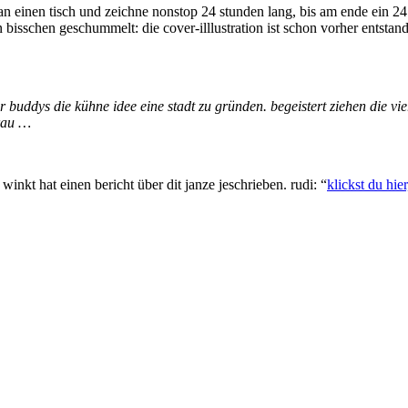
an einen tisch und zeichne nonstop 24 stunden lang, bis am ende ein 2
n bisschen geschummelt: die cover-illlustration ist schon vorher entst
ner buddys die kühne idee eine stadt zu gründen. begeistert ziehen die
frau …
inkt hat einen bericht über dit janze jeschrieben. rudi: “
klickst du hier