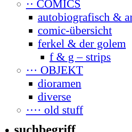
·· COMICS
autobiografisch & a
comic-übersicht
ferkel & der golem
f & g – strips
··· OBJEKT
dioramen
diverse
···· old stuff
suchbegriff