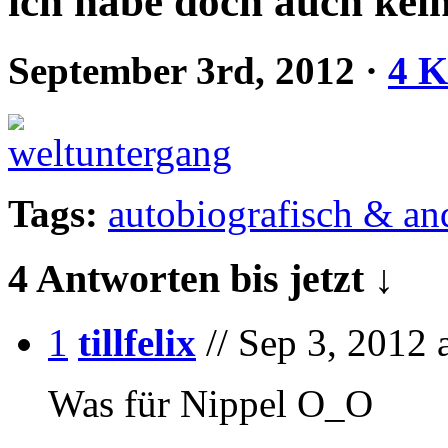
ich habe doch auch kei
September 3rd, 2012
·
4 
Tags:
autobiografisch & an
4 Antworten bis jetzt ↓
1
tillfelix
// Sep 3, 2012 
Was für Nippel O_O