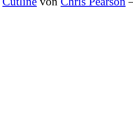
Cutline
von
Chris Pearson
—