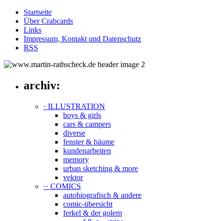
Startseite
Über Crabcards
Links
Impressum, Kontakt und Datenschutz
RSS
archiv:
· ILLUSTRATION
boys & girls
cars & campers
diverse
fenster & bäume
kundenarbeiten
memory
urban sketching & more
vektor
·· COMICS
autobiografisch & andere
comic-übersicht
ferkel & der golem