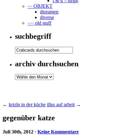
f & g – strips
··· OBJEKT
dioramen
diverse
···· old stuff
suchbegriff
archiv durchsuchen
←
krtzln in der küche
illus auf arbeit
→
gegenüber katze
Juli 30th, 2012
·
Keine Kommentare