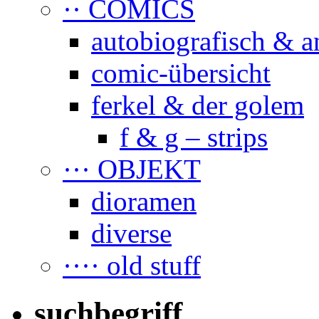
·· COMICS
autobiografisch & a
comic-übersicht
ferkel & der golem
f & g – strips
··· OBJEKT
dioramen
diverse
···· old stuff
suchbegriff