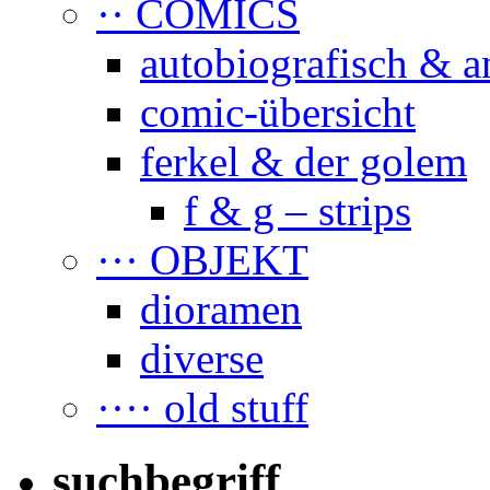
·· COMICS
autobiografisch & a
comic-übersicht
ferkel & der golem
f & g – strips
··· OBJEKT
dioramen
diverse
···· old stuff
suchbegriff