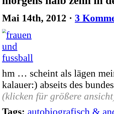
morgens halb zehn in d
Mai 14th, 2012
·
3 Komme
hm … scheint als lägen mein
kalauer:) abseits des bunde
(klicken für größere ansicht
Tags:
autobiografisch & an