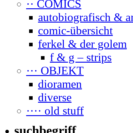
·· COMICS
autobiografisch & a
comic-übersicht
ferkel & der golem
f & g – strips
··· OBJEKT
dioramen
diverse
···· old stuff
suchbegriff