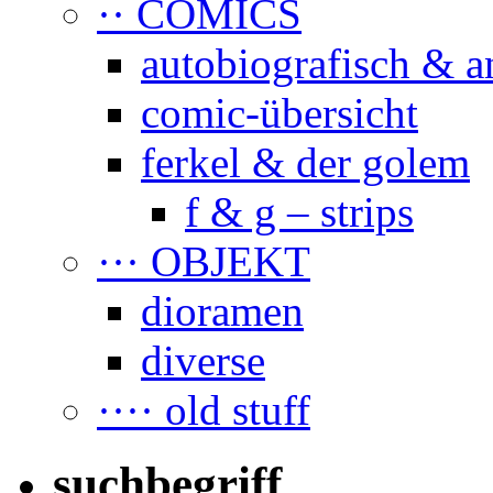
·· COMICS
autobiografisch & a
comic-übersicht
ferkel & der golem
f & g – strips
··· OBJEKT
dioramen
diverse
···· old stuff
suchbegriff