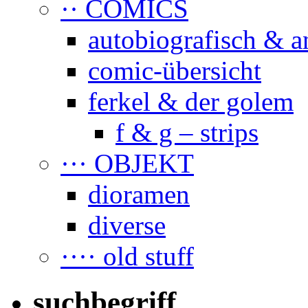
·· COMICS
autobiografisch & a
comic-übersicht
ferkel & der golem
f & g – strips
··· OBJEKT
dioramen
diverse
···· old stuff
suchbegriff