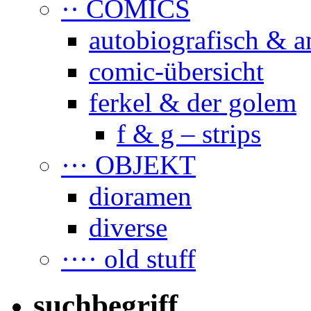
·· COMICS
autobiografisch & a
comic-übersicht
ferkel & der golem
f & g – strips
··· OBJEKT
dioramen
diverse
···· old stuff
suchbegriff