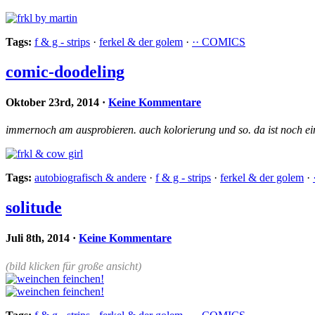
Tags:
f & g - strips
·
ferkel & der golem
·
·· COMICS
comic-doodeling
Oktober 23rd, 2014
·
Keine Kommentare
immernoch am ausprobieren. auch kolorierung und so. da ist noch ei
Tags:
autobiografisch & andere
·
f & g - strips
·
ferkel & der golem
·
solitude
Juli 8th, 2014
·
Keine Kommentare
(bild klicken für große ansicht)