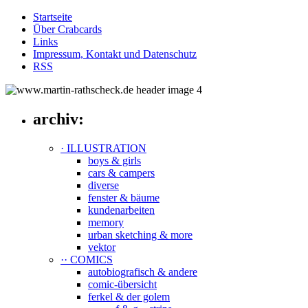
Startseite
Über Crabcards
Links
Impressum, Kontakt und Datenschutz
RSS
archiv:
· ILLUSTRATION
boys & girls
cars & campers
diverse
fenster & bäume
kundenarbeiten
memory
urban sketching & more
vektor
·· COMICS
autobiografisch & andere
comic-übersicht
ferkel & der golem