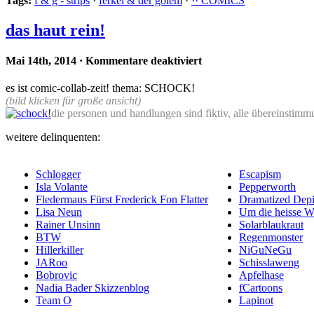
Tags:
f & g - strips
·
ferkel & der golem
·
·· COMICS
das haut rein!
Mai 14th, 2014
·
Kommentare deaktiviert
es ist comic-collab-zeit! thema: SCHOCK!
(bild klicken für große ansicht)
die personen und handlungen sind fiktiv, alle übereinstimmu
weitere delinquenten:
Schlogger
Escapism
Isla Volante
Pepperworth
Fledermaus Fürst Frederick Fon Flatter
Dramatized Depi
Lisa Neun
Um die heisse W
Rainer Unsinn
Solarblaukraut
BTW
Regenmonster
Hillerkiller
NiGuNeGu
JARoo
Schisslaweng
Bobrovic
Apfelhase
Nadia Bader Skizzenblog
fCartoons
Team O
Lapinot