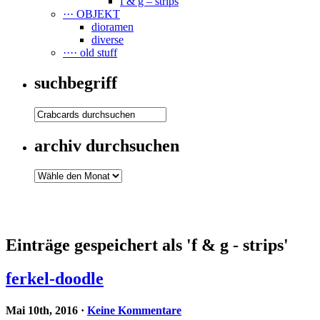
f & g – strips
··· OBJEKT
dioramen
diverse
···· old stuff
suchbegriff
archiv durchsuchen
Einträge gespeichert als 'f & g - strips'
ferkel-doodle
Mai 10th, 2016
·
Keine Kommentare