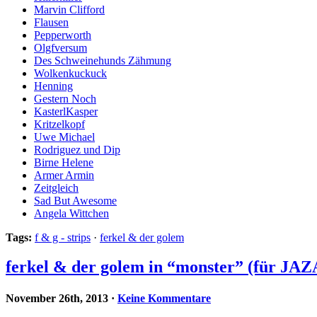
Marvin Clifford
Flausen
Pepperworth
Olgfversum
Des Schweinehunds Zähmung
Wolkenkuckuck
Henning
Gestern Noch
KasterlKasper
Kritzelkopf
Uwe Michael
Rodriguez und Dip
Birne Helene
Armer Armin
Zeitgleich
Sad But Awesome
Angela Wittchen
Tags:
f & g - strips
·
ferkel & der golem
ferkel & der golem in “monster” (für JA
November 26th, 2013
·
Keine Kommentare