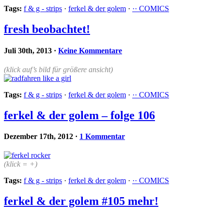
Tags:
f & g - strips
·
ferkel & der golem
·
·· COMICS
fresh beobachtet!
Juli 30th, 2013
·
Keine Kommentare
(klick auf’s bild für größere ansicht)
Tags:
f & g - strips
·
ferkel & der golem
·
·· COMICS
ferkel & der golem – folge 106
Dezember 17th, 2012
·
1 Kommentar
(klick = +)
Tags:
f & g - strips
·
ferkel & der golem
·
·· COMICS
ferkel & der golem #105 mehr!