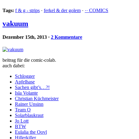
Tags:
f & g - strips
·
ferkel & der golem
·
·· COMICS
vakuum
Dezember 15th, 2013
·
2 Kommentare
beitrag für die comic-colab.
auch dabei:
Schlogger
Apfelhase
Sachen gibt’s…?!
Isla Volante
Christian Küchmeister
Rainer Unsinn
Team O
Solarblaukraut
Jo Lott
BTW
Eulalia the Oovl
Hillerkiller