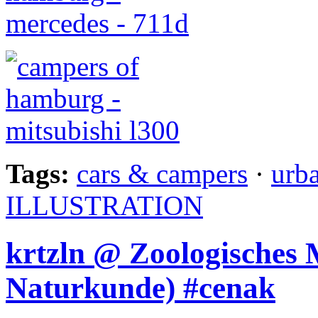
Tags:
cars & campers
·
urb
ILLUSTRATION
krtzln @ Zoologisches
Naturkunde) #cenak