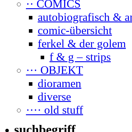
·· COMICS
autobiografisch & a
comic-übersicht
ferkel & der golem
f & g – strips
··· OBJEKT
dioramen
diverse
···· old stuff
suchbegriff