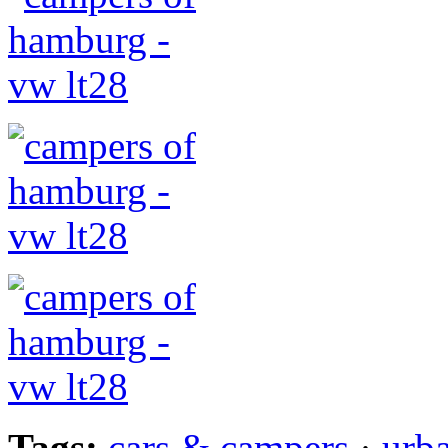
Tags:
cars & campers
·
urb